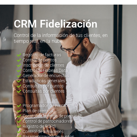
CRM Fidelización
Control de la información de tus clientes, en
tiempo real, en la nube.
Registro de facturas
Control de puntos
Inscripción de clientes
Control de Habeas Data
Generador de encuestas
Estadísticas generales
Consultas por puntos
Consultas por clientes
Programador de eventos
Plan de premios
Control de entrega de premios
Control de patrocinadores
Registro de PQRS
Control de almacenes
Parametrización de puntos