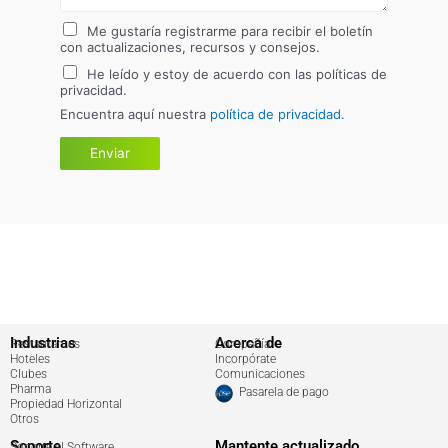
Me gustaría registrarme para recibir el boletín
con actualizaciones, recursos y consejos.
He leído y estoy de acuerdo con las políticas de
privacidad.
Encuentra aquí nuestra
política de privacidad.
Enviar
Industrias
Acerca de
Restaurantes
Compañía
Hoteles
Incorpórate
Clubes
Comunicaciones
Pharma
Pasarela de pago
Propiedad Horizontal
Otros
Soporte
Mantente actualizado
Soporte al Software