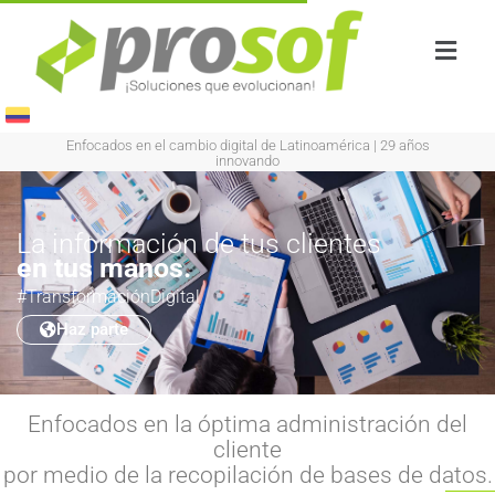
Enfocados en el cambio digital de Latinoamérica
|
29 años
innovando
La información de tus clientes
en tus manos.
#TransformaciónDigital
Haz parte
Enfocados en la óptima administración del
cliente
por medio de la recopilación de bases de datos.