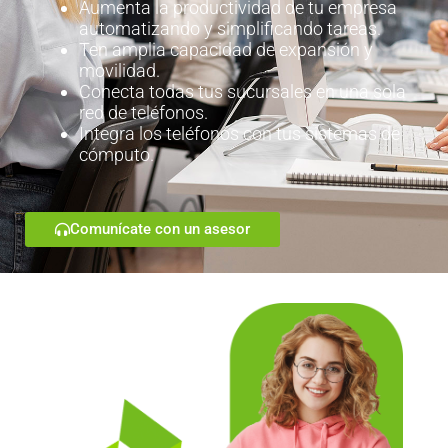
Aumenta la productividad de tu empresa
automatizando y simplificando tareas.
Ten amplia capacidad de expansión y
movilidad.
Conecta todas tus sucursales en una sola
red de teléfonos.
Integra los teléfonos con tus sistemas de
cómputo.
Comunícate con un asesor