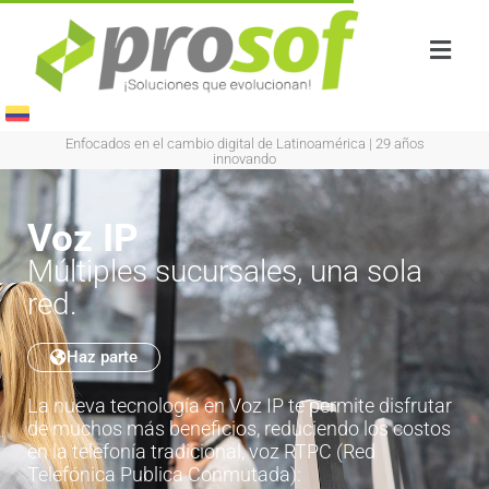
Enfocados en el cambio digital de Latinoamérica
|
29 años
innovando
Voz IP
Múltiples sucursales, una sola
red.
Haz parte
La nueva tecnología en Voz IP te permite disfrutar
de muchos más beneficios, reduciendo los costos
en la telefonía tradicional, voz RTPC (Red
Telefónica Publica Conmutada):