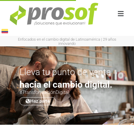
Enfocados en el cambio digital de Latinoamérica
|
29 años
innovando
Lleva tu punto de venta
hacia el cambio digital.
#TransformaciónDigital
Haz parte